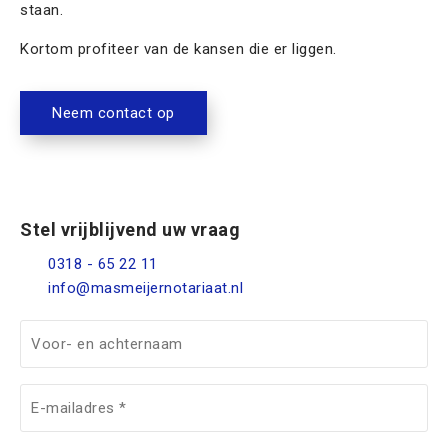
staan.
Kortom profiteer van de kansen die er liggen.
Neem contact op
Stel vrijblijvend uw vraag
0318 - 65 22 11
info@masmeijernotariaat.nl
V
o
o
E
r
-
-
m