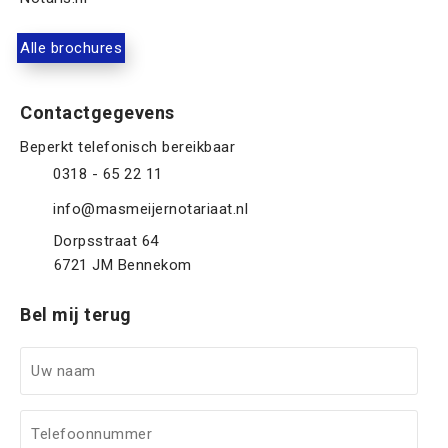
Alle brochures
Contactgegevens
0318 - 65 22 11
info@masmeijernotariaat.nl
Dorpsstraat 64
6721 JM
Bennekom
Bel mij terug
U
w
n
T
a
e