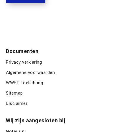
A
t
a
u
t
P
)
a
m
T
m
m
C
e
H
r
A
Documenten
Privacy verklaring
Algemene voorwaarden
WWFT Toelichting
Sitemap
Disclaimer
Wij zijn aangesloten bij
Notaris.nl