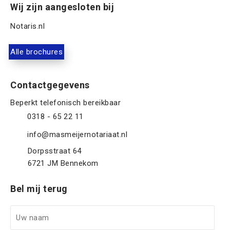
Wij zijn aangesloten bij
Notaris.nl
Alle brochures
Contactgegevens
0318 - 65 22 11
info@masmeijernotariaat.nl
Dorpsstraat 64
6721 JM
Bennekom
Bel mij terug
U
w