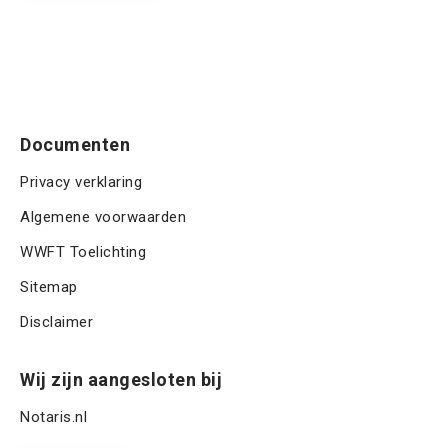
)
a
m
T
m
m
C
e
H
r
A
Documenten
Privacy verklaring
Algemene voorwaarden
WWFT Toelichting
Sitemap
Disclaimer
Wij zijn aangesloten bij
Notaris.nl