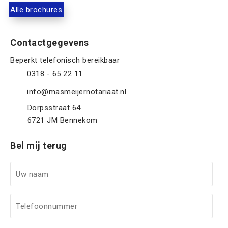
Alle brochures
Contactgegevens
0318 - 65 22 11
info@masmeijernotariaat.nl
Dorpsstraat 64
6721 JM
Bennekom
Bel mij terug
U
w
n
T
a
e
a
l