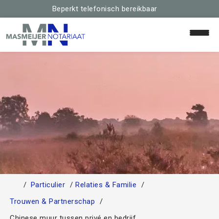
Beperkt telefonisch bereikbaar
Home
Relaties & Familie
Huis & Hypotheek
Particulier
Relaties & Familie
Schenken & Erven
Trouwen & Partnerschap
Team
Chinese muur tussen privé en bedrijf