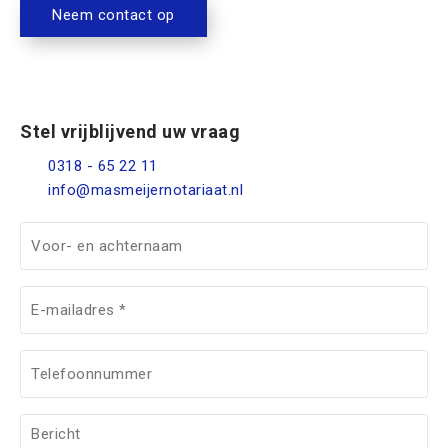
Neem contact op
Stel vrijblijvend uw vraag
0318 - 65 22 11
info@masmeijernotariaat.nl
V
o
o
E
r
-
-
m
e
T
a
n
e
i
a
l
l
B
c
e
(