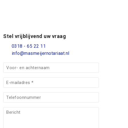
Stel vrijblijvend uw vraag
0318 - 65 22 11
info@masmeijernotariaat.nl
V
o
o
E
r
-
-
m
T
e
a
e
n
i
l
B
a
l
e
e
c
(
f
r