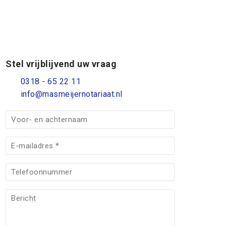
Stel vrijblijvend uw vraag
0318 - 65 22 11
info@masmeijernotariaat.nl
V
o
o
E
r
-
-
m
T
e
a
e
n
i
l
B
a
l
e
e
c
(
f
r