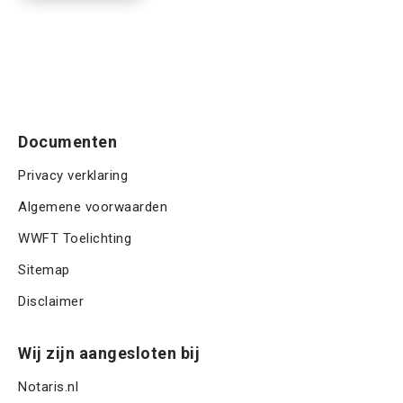
a
u
t
P
)
a
m
T
m
m
C
e
H
r
A
Documenten
Privacy verklaring
Algemene voorwaarden
WWFT Toelichting
Sitemap
Disclaimer
Wij zijn aangesloten bij
Notaris.nl