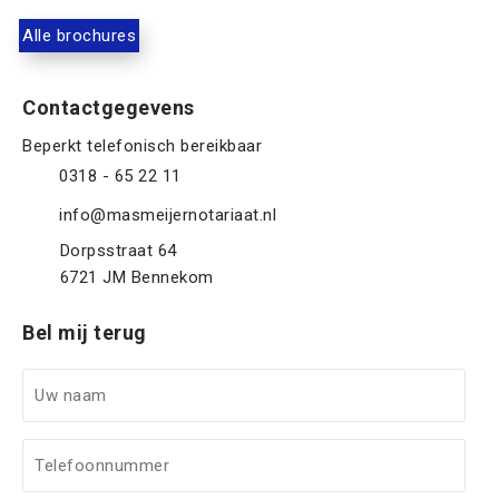
Alle brochures
Contactgegevens
0318 - 65 22 11
info@masmeijernotariaat.nl
Dorpsstraat 64
6721 JM
Bennekom
Bel mij terug
U
w
n
T
a
e
a