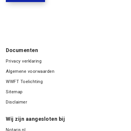
A
t
a
u
t
P
)
a
m
T
m
m
C
e
H
r
A
Documenten
Privacy verklaring
Algemene voorwaarden
WWFT Toelichting
Sitemap
Disclaimer
Wij zijn aangesloten bij
Notaris.nl