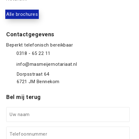
Alle brochures
Contactgegevens
0318 - 65 22 11
info@masmeijernotariaat.nl
Dorpsstraat 64
6721 JM
Bennekom
Bel mij terug
U
w
n
T
a
e