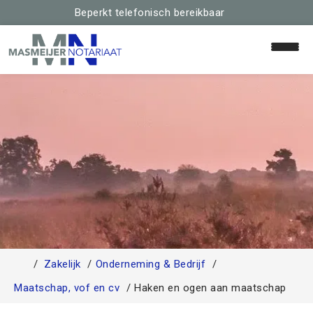
Beperkt telefonisch bereikbaar
Home
Relaties & Familie
Huis & Hypotheek
Schenken & Erven
Zakelijk
Onderneming & Bedrijf
Team
Maatschap, vof en cv
Haken en ogen aan maatschap
Contact