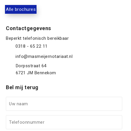
Alle brochures
Contactgegevens
0318 - 65 22 11
info@masmeijernotariaat.nl
Dorpsstraat 64
6721 JM
Bennekom
Bel mij terug
U
w
n
T
a
e
a