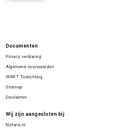
a
u
t
P
)
a
m
T
m
m
C
e
H
r
A
Documenten
Privacy verklaring
Algemene voorwaarden
WWFT Toelichting
Sitemap
Disclaimer
Wij zijn aangesloten bij
Notaris.nl